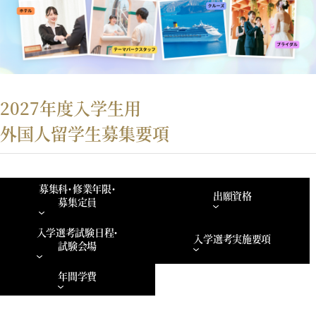
2027年度入学生用
外国人留学生募集要項
募集科・修業年限・
出願資格
募集定員
入学選考試験日程・
入学選考実施要項
試験会場
年間学費