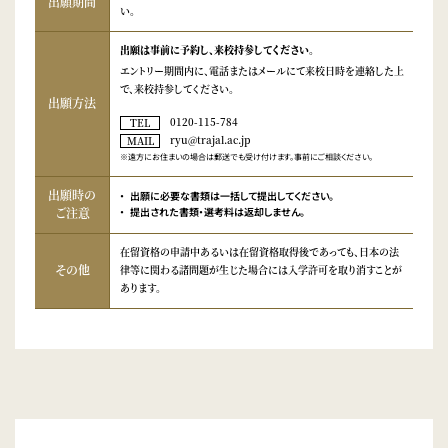
出願期間
い。
出願は事前に予約し、来校持参してください。
エントリー期間内に、電話またはメールにて来校日時を連絡した上
で、来校持参してください。
出願方法
0120-115-784
TEL
ryu@trajal.ac.jp
MAIL
遠方にお住まいの場合は郵送でも受け付けます。事前にご相談ください。
出願時の
出願に必要な書類は一括して提出してください。
ご注意
提出された書類・選考料は返却しません。
在留資格の申請中あるいは在留資格取得後であっても、日本の法
その他
律等に関わる諸問題が生じた場合には入学許可を取り消すことが
あります。