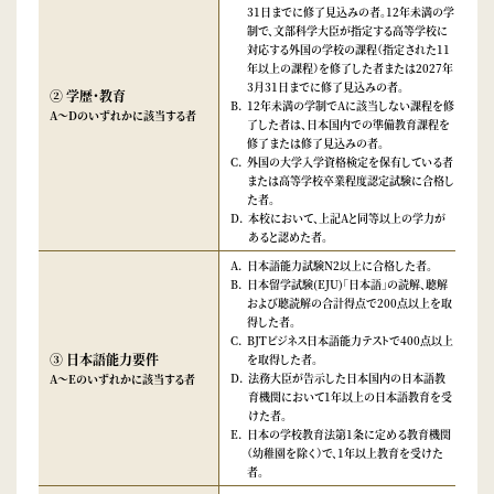
31日までに修了見込みの者。12年未満の学
制で、文部科学大臣が指定する高等学校に
対応する外国の学校の課程（指定された11
年以上の課程）を修了した者または2027年
3月31日までに修了見込みの者。
② 学歴・教育
12年未満の学制でAに該当しない課程を修
A～Dのいずれかに該当する者
了した者は、日本国内での準備教育課程を
修了または修了見込みの者。
外国の大学入学資格検定を保有している者
または高等学校卒業程度認定試験に合格し
た者。
本校において、上記Aと同等以上の学力が
あると認めた者。
日本語能力試験N2以上に合格した者。
日本留学試験(EJU)「日本語」の読解、聴解
および聴読解の合計得点で200点以上を取
得した者。
BJTビジネス日本語能力テストで400点以上
③ 日本語能力要件
を取得した者。
法務大臣が告示した日本国内の日本語教
A～Eのいずれかに該当する者
育機関において1年以上の日本語教育を受
けた者。
日本の学校教育法第1条に定める教育機関
（幼稚園を除く）で、1年以上教育を受けた
者。