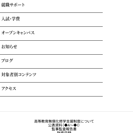
鉄道科
業界出身の自慢の講師陣
就職サポート
GOTEMBA ENGLISH CAMP
ホテル科
卒業生の声
海外留学
テーマパーク科
入試・学費
就職内定実績一覧
クルーズ科
海外就職＆海外インターンシップ
オープンキャンパス
学費について
学費サポート
お知らせ
イベント参加時のサポート
自立進学サポート
各種奨学金・教育ローン・給付金
ブログ
住まいのサポート(学生マンション・学生寮)
よくある質問
対象者別コンテンツ
外国人留学生の方へ
アクセス
大学生・社会人の方へ
保護者の方へ
トラジャル同窓会
観光業界 進学ガイドブック
卒業生の方へ
高等教育無償化修学支援制度について
公表資料（◆A～◆I）
企業採用担当の方へ
監事監査報告書
財産目録