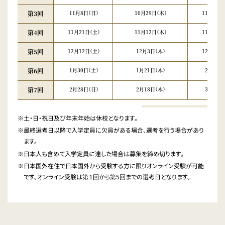
第3回
11月8日（日）
10月29日（木）
11月13日
第4回
11月21日（土）
11月12日（木）
11月27日
第5回
12月12日（土）
12月3日（木）
12月18日
第6回
1月30日（土）
1月21日（木）
2月5日（
第7回
2月28日（日）
2月18日（木）
3月2日（
※土・日・祝日及び年末年始は休校となります。
※最終選考日以降で入学定員に欠員がある場合、選考を行う場合があり
ます。
※日本人も含めて入学定員に達した場合は募集を締め切ります。
※日本国外在住で日本国外から受験する方に限りオンライン受験が可能
です。オンライン受験は第１回から第5回までの選考日となります。