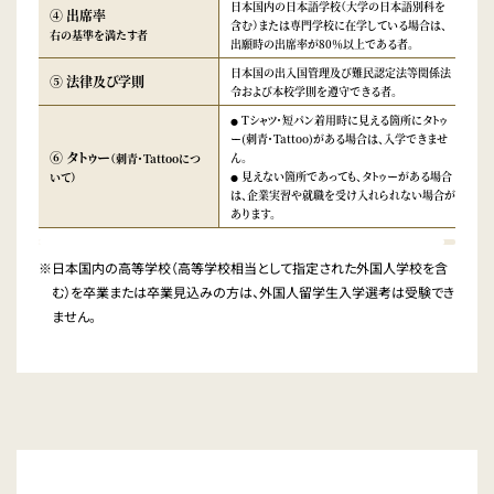
日本国内の日本語学校（大学の日本語別科を
④ 出席率
含む）または専門学校に在学している場合は、
右の基準を満たす者
出願時の出席率が80％以上である者。
日本国の出入国管理及び難民認定法等関係法
⑤ 法律及び学則
令および本校学則を遵守できる者。
Tシャツ・短パン着用時に見える箇所にタトゥ
●
ー(刺青・Tattoo)がある場合は、入学できませ
⑥ タトゥー
ん。
（刺青・Tattooにつ
見えない箇所であっても、タトゥーがある場合
いて）
●
は、企業実習や就職を受け入れられない場合が
あります。
※日本国内の高等学校（高等学校相当として指定された外国人学校を含
む）を卒業または卒業見込みの方は、外国人留学生入学選考は受験でき
ません。