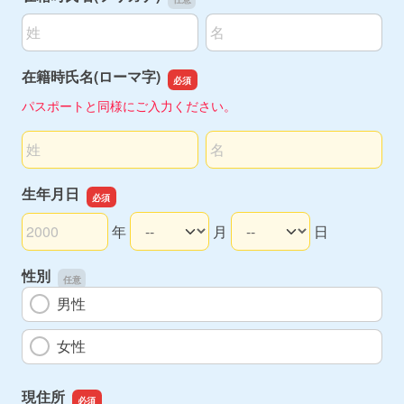
名前の姓
名前の名
在籍時氏名(ローマ字)
パスポートと同様にご入力ください。
名前の姓
名前の名
生年月日
年
月
日
生年月日の年
生年月日の月
生年月日の日
性別
男性
女性
現住所