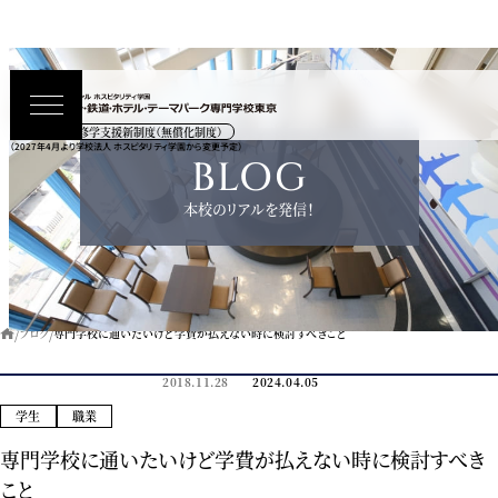
高等教育の修学支援新制度（無償化制度）
（2027年4月より学校法人 ホスピタリティ学園から変更予定）
BLOG
本校のリアルを発信！
ブログ
専門学校に通いたいけど学費が払えない時に検討すべきこと
2018.11.28
2024.04.05
学生
職業
専門学校に通いたいけど学費が払えない時に検討すべき
こと