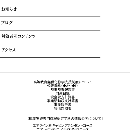
学費サポート
お知らせ
イベント参加時のサポート
自立進学サポート
各種奨学金・教育ローン・給付金
ブログ
住まいのサポート(学生マンション・学生寮)
よくある質問
対象者別コンテンツ
外国人留学生の方へ
アクセス
大学生・社会人の方へ
保護者の方へ
トラジャル同窓会
観光業界 進学ガイドブック
卒業生の方へ
高等教育無償化修学支援制度について
公表資料（◆A～◆I）
企業採用担当の方へ
監事監査報告書
財産目録
留学生コース希望の方へ
資金収支計算書
事業活動収支計算書
事業報告書
貸借対照表
【職業実践専門課程認定学科の情報公開について】
エアライン科キャビンアテンダントコース
エアライン科グランドスタッフコース