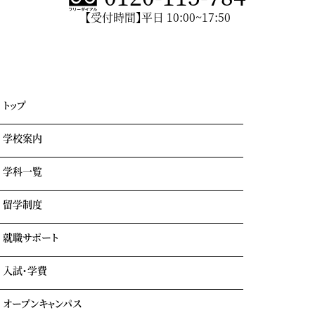
【受付時間】平日 10:00~17:50
トップ
学校案内
学科一覧
学園情報・教育理念
キャンパスライフ
留学制度
エアライン科
リアルな実習室
鉄道科
業界出身の自慢の講師陣
就職サポート
GOTEMBA ENGLISH CAMP
ホテル科
卒業生の声
海外留学
テーマパーク科
入試・学費
就職内定実績一覧
クルーズ科
海外就職＆海外インターンシップ
オープンキャンパス
学費について