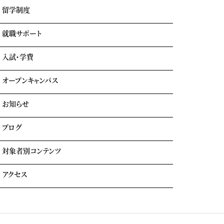
キャンパスライフ
留学制度
エアライン科
リアルな実習室
鉄道科
業界出身の自慢の講師陣
就職サポート
GOTEMBA ENGLISH CAMP
ホテル科
卒業生の声
海外留学
テーマパーク科
入試・学費
就職内定実績一覧
クルーズ科
海外就職＆海外インターンシップ
オープンキャンパス
学費について
学費サポート
お知らせ
イベント参加時のサポート
自立進学サポート
各種奨学金・教育ローン・給付金
ブログ
住まいのサポート(学生マンション・学生寮)
よくある質問
対象者別コンテンツ
外国人留学生の方へ
アクセス
大学生・社会人の方へ
保護者の方へ
トラジャル同窓会
観光業界 進学ガイドブック