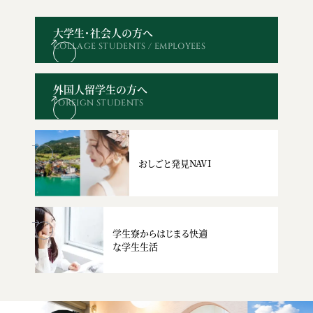
大学生・社会人の方へ
COLLAGE STUDENTS / EMPLOYEES
オープン
WEBエントリー・
資料請求
お問い合わせ
キャンパス
出願
外国人留学生の方へ
FOREIGN STUDENTS
おしごと発見NAVI
学生寮からはじまる快適
な学生生活