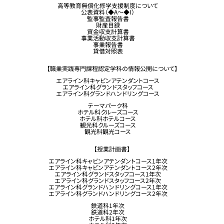
卒業生の方へ
高等教育無償化修学支援制度について
公表資料（◆A～◆I）
企業採用担当の方へ
監事監査報告書
財産目録
留学生コース希望の方へ
資金収支計算書
事業活動収支計算書
事業報告書
貸借対照表
【職業実践専門課程認定学科の情報公開について】
エアライン科キャビンアテンダントコース
エアライン科グランドスタッフコース
エアライン科グランドハンドリングコース
テーマパーク科
ホテル科クルーズコース
ホテル科ホテルコース
観光科クルーズコース
観光科観光コース
【授業計画書】
エアライン科キャビンアテンダントコース1年次
エアライン科キャビンアテンダントコース2年次
エアライン科グランドスタッフコース1年次
エアライン科グランドスタッフコース2年次
エアライン科グランドハンドリングコース1年次
エアライン科グランドハンドリングコース2年次
鉄道科1年次
鉄道科2年次
ホテル科1年次