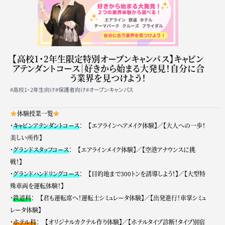
【高校1･2年生限定特別オープンキャンパス】キャビン
アテンダントコース｜好きから始まる大発見！自分に合
う業界を見つけよう！
#高校1・2年生向け
#保護者向け
#オープンキャンパス
体験授業一覧
・
キャビンアテンダントコース
： 【エアラインヘアメイク体験】／【大人への一歩！
美しい所作】
・
グランドスタッフコース
： 【エアラインメイク体験】／【空港アナウンスに挑
戦！】
・
グランドハンドリングコース
： 【目的地まで300トンを誘導しよう！】／【大型特
殊車両を運転体験！】
・
鉄道科
： 【君も運転席へ！運転士シミュレータ体験】／【出発進行！車掌シミュ
レータ体験】
・
ホテル科
： 【オリジナルカクテル作り体験】／【ホテルタイプ診断！タイプ別宿