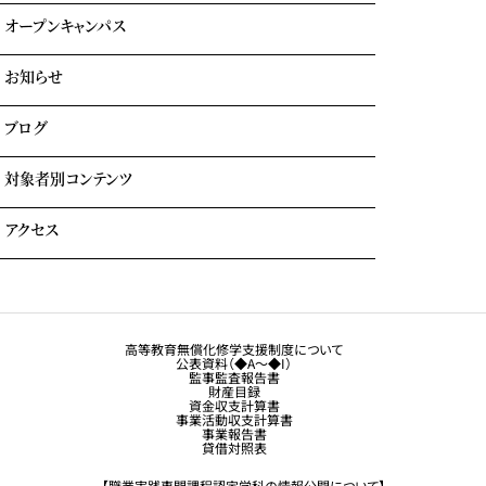
海外就職＆海外インターンシップ
オープンキャンパス
学費について
学費サポート
お知らせ
イベント参加時のサポート
自立進学サポート
各種奨学金・教育ローン・給付金
ブログ
住まいのサポート(学生マンション・学生寮)
よくある質問
対象者別コンテンツ
外国人留学生の方へ
アクセス
大学生・社会人の方へ
保護者の方へ
トラジャル同窓会
観光業界 進学ガイドブック
卒業生の方へ
高等教育無償化修学支援制度について
公表資料（◆A～◆I）
企業採用担当の方へ
監事監査報告書
財産目録
留学生コース希望の方へ
資金収支計算書
事業活動収支計算書
事業報告書
貸借対照表
【職業実践専門課程認定学科の情報公開について】