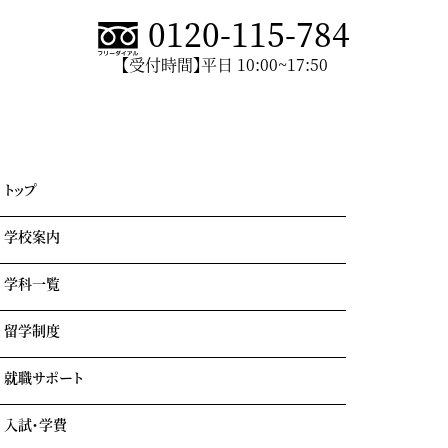
0120-115-784
【受付時間】平日 10:00~17:50
トップ
学校案内
学科一覧
学園情報・教育理念
キャンパスライフ
留学制度
エアライン科
リアルな実習室
鉄道科
業界出身の自慢の講師陣
就職サポート
GOTEMBA ENGLISH CAMP
ホテル科
卒業生の声
海外留学
テーマパーク科
入試・学費
就職内定実績一覧
クルーズ科