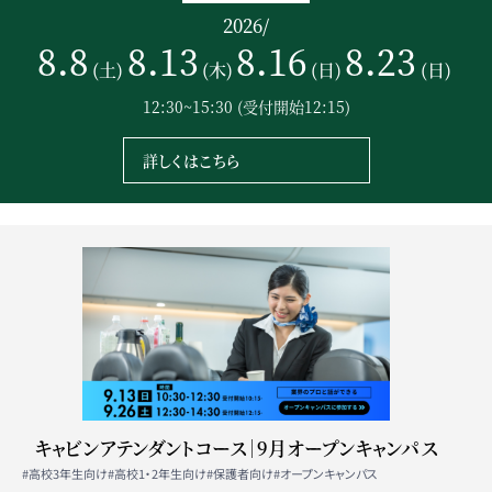
2026
/
8.8
8.13
8.16
8.23
(土)
(木)
(日)
(日)
12:30~15:30
(受付開始12:15)
詳しくはこちら
キャビンアテンダントコース｜9月オープンキャンパス
#高校3年生向け
#高校1・2年生向け
#保護者向け
#オープンキャンパス