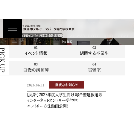
あなたの笑顔
羽ばたく。
高等教育の修学支援新制度（無償化制度）
TOKYO COLLEGE OF AIRLINE, RAILWAY, HOTEL, AND THEME
（2027年4月より学校法人 ホスピタリティ学園から変更予定）
PARK
01
02
CK UP
イベント情報
活躍する卒業生
03
04
自慢の講師陣
実習室
重要なお知らせ
2026.06.11
【更新】2027年度入学生向け 総合型選抜選考
インターネットエントリー受付中！
エントリー方法動画公開！