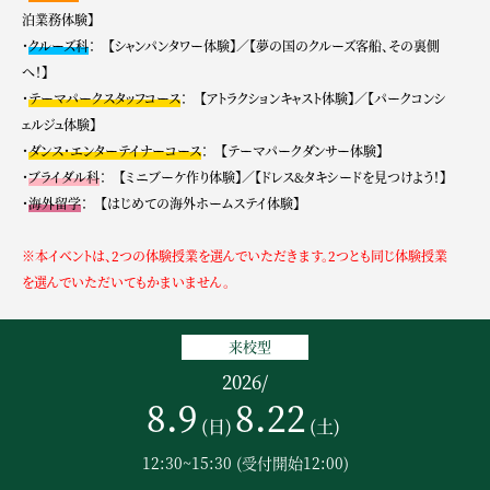
泊業務体験】
・
クルーズ科
： 【シャンパンタワー体験】／【夢の国のクルーズ客船、その裏側
へ！】
・
テーマパークスタッフコース
： 【アトラクションキャスト体験】／【パークコンシ
ェルジュ体験】
・
ダンス・エンターテイナーコース
： 【テーマパークダンサー体験】
・
ブライダル科
： 【ミニブーケ作り体験】／【ドレス&タキシードを見つけよう！】
・
海外留学
： 【はじめての海外ホームステイ体験】
※本イベントは、2つの体験授業を選んでいただきます。2つとも同じ体験授業
を選んでいただいてもかまいません。
来校型
2026
/
8.9
8.22
(日)
(土)
12:30~15:30
(受付開始12:00)