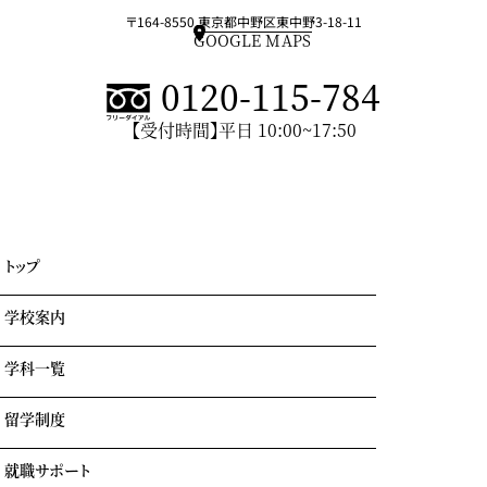
〒164-8550 東京都中野区東中野3-18-11
GOOGLE MAPS
0120-115-784
【受付時間】平日 10:00~17:50
トップ
学校案内
学科一覧
学園情報・教育理念
キャンパスライフ
留学制度
エアライン科
リアルな実習室
鉄道科
業界出身の自慢の講師陣
就職サポート
GOTEMBA ENGLISH CAMP
ホテル科
卒業生の声