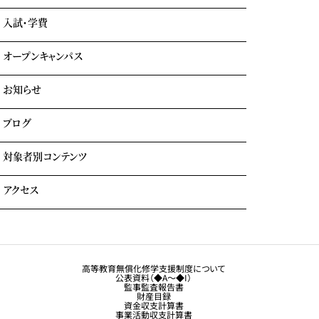
海外留学
テーマパーク科
入試・学費
就職内定実績一覧
クルーズ科
海外就職＆海外インターンシップ
オープンキャンパス
学費について
学費サポート
お知らせ
イベント参加時のサポート
自立進学サポート
各種奨学金・教育ローン・給付金
ブログ
住まいのサポート(学生マンション・学生寮)
よくある質問
対象者別コンテンツ
外国人留学生の方へ
アクセス
大学生・社会人の方へ
保護者の方へ
トラジャル同窓会
観光業界 進学ガイドブック
卒業生の方へ
高等教育無償化修学支援制度について
公表資料（◆A～◆I）
企業採用担当の方へ
監事監査報告書
財産目録
留学生コース希望の方へ
資金収支計算書
事業活動収支計算書