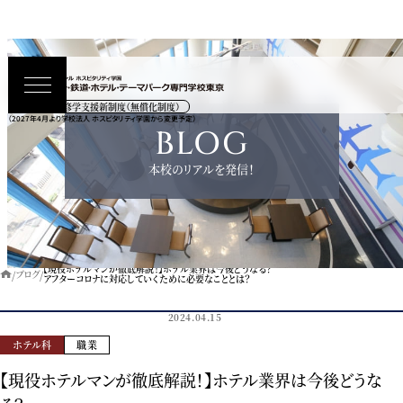
高等教育の修学支援新制度（無償化制度）
（2027年4月より学校法人 ホスピタリティ学園から変更予定）
BLOG
本校のリアルを発信！
【現役ホテルマンが徹底解説！】ホテル業界は今後どうなる？
ブログ
アフターコロナに対応していくために必要なこととは？
2024.04.15
ホテル科
職業
【現役ホテルマンが徹底解説！】ホテル業界は今後どうな