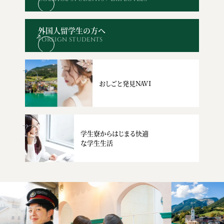
オープン
WEBエントリー・
資料請求
お問い合わせ
キャンパス
出願
外国人留学生の方へ
FOREIGN STUDENTS
おしごと発見NAVI
学生寮からはじまる快適
な学生生活