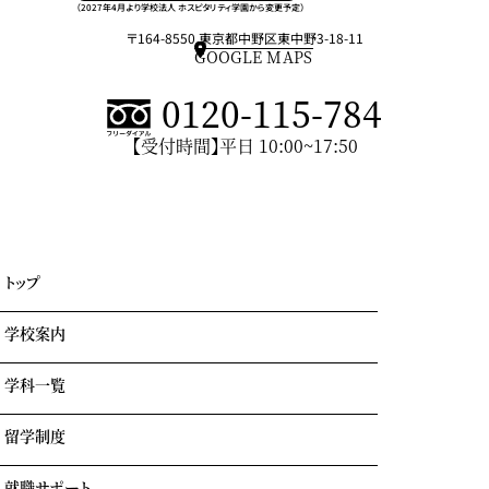
（2027年4月より学校法人 ホスピタリティ学園から変更予定）
〒164-8550 東京都中野区東中野3-18-11
GOOGLE MAPS
0120-115-784
【受付時間】平日 10:00~17:50
トップ
学校案内
学科一覧
学園情報・教育理念
キャンパスライフ
留学制度
エアライン科
リアルな実習室
鉄道科
業界出身の自慢の講師陣
就職サポート