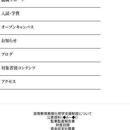
GOTEMBA ENGLISH CAMP
ホテル科
卒業生の声
海外留学
テーマパーク科
入試・学費
就職内定実績一覧
クルーズ科
海外就職＆海外インターンシップ
オープンキャンパス
学費について
学費サポート
お知らせ
イベント参加時のサポート
自立進学サポート
各種奨学金・教育ローン・給付金
ブログ
住まいのサポート(学生マンション・学生寮)
よくある質問
対象者別コンテンツ
外国人留学生の方へ
アクセス
大学生・社会人の方へ
保護者の方へ
トラジャル同窓会
観光業界 進学ガイドブック
卒業生の方へ
高等教育無償化修学支援制度について
公表資料（◆A～◆I）
企業採用担当の方へ
監事監査報告書
財産目録
留学生コース希望の方へ
資金収支計算書