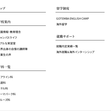
トップ
留学制度
GOTEMBA ENGLISH CAMP
学校案内
海外留学
学園情報・教育理念
就職サポート
ャンパスライフ
リアルな実習室
就職内定実績一覧
業界出身の自慢の講師陣
海外就職＆海外インターンシップ
卒業生の声
学科一覧
エアライン科
鉄道科
ホテル科
テーマパーク科
クルーズ科