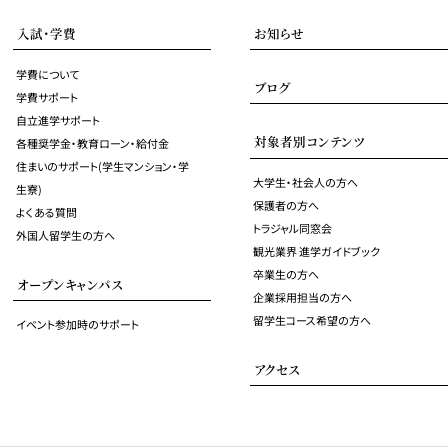
入試・学費
お知らせ
学費について
ブログ
学費サポート
自立進学サポート
対象者別コンテンツ
各種奨学金・教育ローン・給付金
住まいのサポート(学生マンション・学
大学生・社会人の方へ
生寮)
保護者の方へ
よくある質問
トラジャル同窓会
外国人留学生の方へ
観光業界 進学ガイドブック
卒業生の方へ
オープンキャンパス
企業採用担当の方へ
留学生コース希望の方へ
イベント参加時のサポート
アクセス