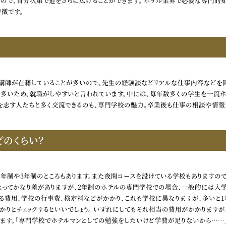
すので、自分次第で道をさらに広げることができます。 ホテル業界で必要な専門
徴です。
講師が在籍していることが多いので、先生の経験談などリアルな仕事内容などを聞
が多いため、就職がしやすいと言われています。中には、毎年数多くの学生を一流
じ道を志す人たちと多く交流できるのも、専門学校の魅力。卒業後も仕事の相談や情報
のくらい？
年制や3年制のところもあります。また夜間コースを設けている学校もありますの
よってかなり差がありますが、2年制のホテルの専門学校での場合、一般的には入学
費用、学校の行事費、検定料などがかかり、これも学校に異なりますが、多いと1
かりとチェックするといいでしょう。 いずれにしてもそれ相当の費用がかかりますが
ます。「専門学校でホテルマンとしての勉強をしたいけど学費が足りないから……