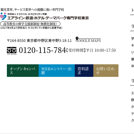
観光業界、サービス業界への就職に強い専門学校
高等教育の修学支援新制度（無償化制度）
（2027年4月より学校法人 ホスピタリティ学園から変更予定）
〒164-8550 東京都中野区東中野3-18-11
GOOGLE MAPS
キ
0120-115-784
【受付時間】平日 10:00~17:50
オープンキャンパ
WEBエントリー・出
資料請
お問い合わ
ス
願
求
せ