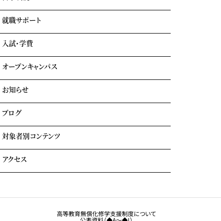
エアライン科
リアルな実習室
鉄道科
業界出身の自慢の講師陣
就職サポート
GOTEMBA ENGLISH CAMP
ホテル科
卒業生の声
海外留学
テーマパーク科
入試・学費
就職内定実績一覧
クルーズ科
海外就職＆海外インターンシップ
オープンキャンパス
学費について
学費サポート
お知らせ
イベント参加時のサポート
自立進学サポート
各種奨学金・教育ローン・給付金
ブログ
住まいのサポート(学生マンション・学生寮)
よくある質問
対象者別コンテンツ
外国人留学生の方へ
アクセス
大学生・社会人の方へ
保護者の方へ
トラジャル同窓会
観光業界 進学ガイドブック
卒業生の方へ
高等教育無償化修学支援制度について
公表資料（◆A～◆I）