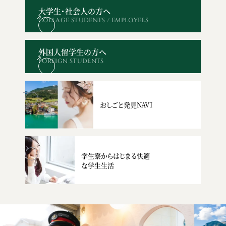
大学生・社会人の方へ
COLLAGE STUDENTS / EMPLOYEES
オープン
WEBエントリー・
資料請求
お問い合わせ
キャンパス
出願
外国人留学生の方へ
FOREIGN STUDENTS
おしごと発見NAVI
学生寮からはじまる快適
な学生生活