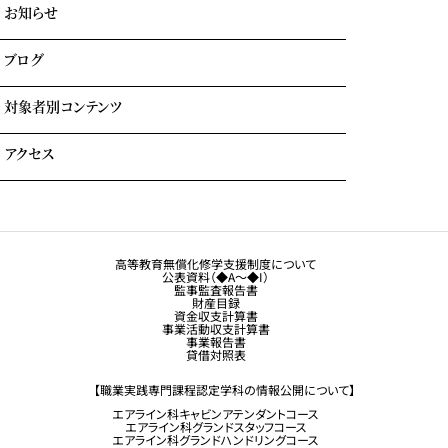
お知らせ
イベント参加時のサポート
自立進学サポート
各種奨学金・教育ローン・給付金
ブログ
住まいのサポート(学生マンション・学生寮)
よくある質問
対象者別コンテンツ
外国人留学生の方へ
アクセス
大学生・社会人の方へ
保護者の方へ
トラジャル同窓会
観光業界 進学ガイドブック
卒業生の方へ
高等教育無償化修学支援制度について
公表資料（◆A～◆I）
企業採用担当の方へ
監事監査報告書
財産目録
留学生コース希望の方へ
資金収支計算書
事業活動収支計算書
事業報告書
貸借対照表
【職業実践専門課程認定学科の情報公開について】
エアライン科キャビンアテンダントコース
エアライン科グランドスタッフコース
エアライン科グランドハンドリングコース