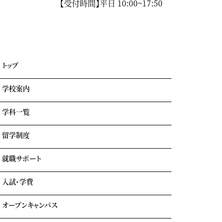
【受付時間】平日 10:00~17:50
トップ
学校案内
学科一覧
学園情報・教育理念
キャンパスライフ
留学制度
エアライン科
リアルな実習室
鉄道科
業界出身の自慢の講師陣
就職サポート
GOTEMBA ENGLISH CAMP
ホテル科
卒業生の声
海外留学
テーマパーク科
入試・学費
就職内定実績一覧
クルーズ科
海外就職＆海外インターンシップ
オープンキャンパス
学費について
学費サポート