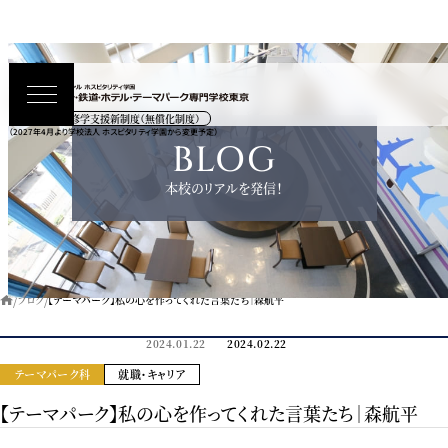
高等教育の修学支援新制度（無償化制度）
（2027年4月より学校法人 ホスピタリティ学園から変更予定）
BLOG
本校のリアルを発信！
ブログ
【テーマパーク】私の心を作ってくれた言葉たち｜森航平
2024.01.22
2024.02.22
テーマパーク科
就職・キャリア
【テーマパーク】私の心を作ってくれた言葉たち｜森航平