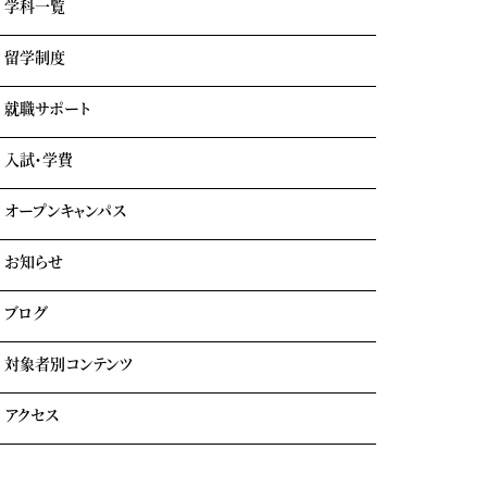
学科一覧
学園情報・教育理念
キャンパスライフ
留学制度
エアライン科
リアルな実習室
鉄道科
業界出身の自慢の講師陣
就職サポート
GOTEMBA ENGLISH CAMP
ホテル科
卒業生の声
海外留学
テーマパーク科
入試・学費
就職内定実績一覧
クルーズ科
海外就職＆海外インターンシップ
オープンキャンパス
学費について
学費サポート
お知らせ
イベント参加時のサポート
自立進学サポート
各種奨学金・教育ローン・給付金
ブログ
住まいのサポート(学生マンション・学生寮)
よくある質問
対象者別コンテンツ
外国人留学生の方へ
アクセス
大学生・社会人の方へ
保護者の方へ
トラジャル同窓会