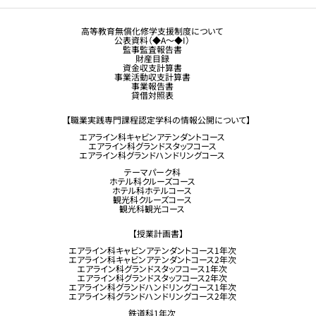
観光業界 進学ガイドブック
卒業生の方へ
高等教育無償化修学支援制度について
公表資料（◆A～◆I）
企業採用担当の方へ
監事監査報告書
財産目録
留学生コース希望の方へ
資金収支計算書
事業活動収支計算書
事業報告書
貸借対照表
【職業実践専門課程認定学科の情報公開について】
エアライン科キャビンアテンダントコース
エアライン科グランドスタッフコース
エアライン科グランドハンドリングコース
テーマパーク科
ホテル科クルーズコース
ホテル科ホテルコース
観光科クルーズコース
観光科観光コース
【授業計画書】
エアライン科キャビンアテンダントコース1年次
エアライン科キャビンアテンダントコース2年次
エアライン科グランドスタッフコース1年次
エアライン科グランドスタッフコース2年次
エアライン科グランドハンドリングコース1年次
エアライン科グランドハンドリングコース2年次
鉄道科1年次