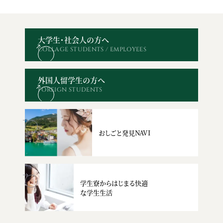
大学生・社会人の方へ
COLLAGE STUDENTS / EMPLOYEES
オープン
WEBエントリー・
資料請求
お問い合わせ
キャンパス
出願
外国人留学生の方へ
FOREIGN STUDENTS
おしごと発見NAVI
学生寮からはじまる快適
な学生生活