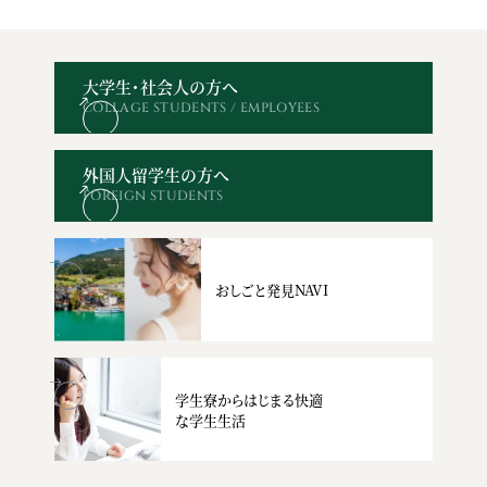
大学生・社会人の方へ
COLLAGE STUDENTS / EMPLOYEES
オープン
WEBエントリー・
資料請求
お問い合わせ
キャンパス
出願
外国人留学生の方へ
FOREIGN STUDENTS
おしごと発見NAVI
学生寮からはじまる快適
な学生生活