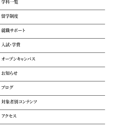
学科一覧
学園情報・教育理念
キャンパスライフ
留学制度
エアライン科
リアルな実習室
鉄道科
業界出身の自慢の講師陣
就職サポート
GOTEMBA ENGLISH CAMP
ホテル科
卒業生の声
海外留学
テーマパーク科
入試・学費
就職内定実績一覧
クルーズ科
海外就職＆海外インターンシップ
オープンキャンパス
学費について
学費サポート
お知らせ
イベント参加時のサポート
自立進学サポート
各種奨学金・教育ローン・給付金
ブログ
住まいのサポート(学生マンション・学生寮)
よくある質問
対象者別コンテンツ
外国人留学生の方へ
アクセス
大学生・社会人の方へ
保護者の方へ
トラジャル同窓会