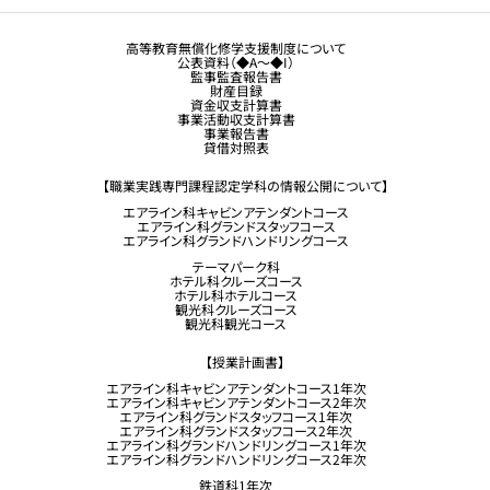
観光業界 進学ガイドブック
卒業生の方へ
高等教育無償化修学支援制度について
公表資料（◆A～◆I）
企業採用担当の方へ
監事監査報告書
財産目録
留学生コース希望の方へ
資金収支計算書
事業活動収支計算書
事業報告書
貸借対照表
【職業実践専門課程認定学科の情報公開について】
エアライン科キャビンアテンダントコース
エアライン科グランドスタッフコース
エアライン科グランドハンドリングコース
テーマパーク科
ホテル科クルーズコース
ホテル科ホテルコース
観光科クルーズコース
観光科観光コース
【授業計画書】
エアライン科キャビンアテンダントコース1年次
エアライン科キャビンアテンダントコース2年次
エアライン科グランドスタッフコース1年次
エアライン科グランドスタッフコース2年次
エアライン科グランドハンドリングコース1年次
エアライン科グランドハンドリングコース2年次
鉄道科1年次