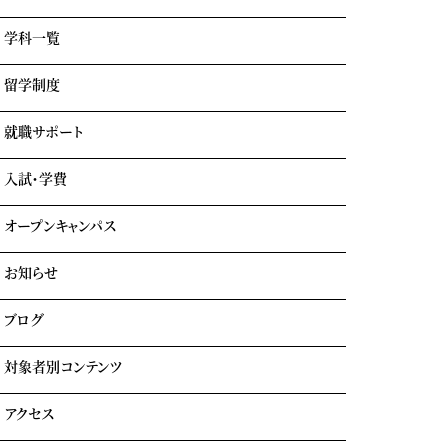
学科一覧
学園情報・教育理念
キャンパスライフ
留学制度
エアライン科
リアルな実習室
鉄道科
業界出身の自慢の講師陣
就職サポート
GOTEMBA ENGLISH CAMP
ホテル科
卒業生の声
海外留学
テーマパーク科
入試・学費
就職内定実績一覧
クルーズ科
海外就職＆海外インターンシップ
オープンキャンパス
学費について
学費サポート
お知らせ
イベント参加時のサポート
自立進学サポート
各種奨学金・教育ローン・給付金
ブログ
住まいのサポート(学生マンション・学生寮)
よくある質問
対象者別コンテンツ
外国人留学生の方へ
アクセス
大学生・社会人の方へ
保護者の方へ