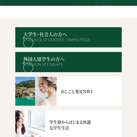
大学生・社会人の方へ
COLLAGE STUDENTS / EMPLOYEES
オープン
WEBエントリー・
資料請求
お問い合わせ
キャンパス
出願
外国人留学生の方へ
FOREIGN STUDENTS
おしごと発見NAVI
学生寮からはじまる快適
な学生生活