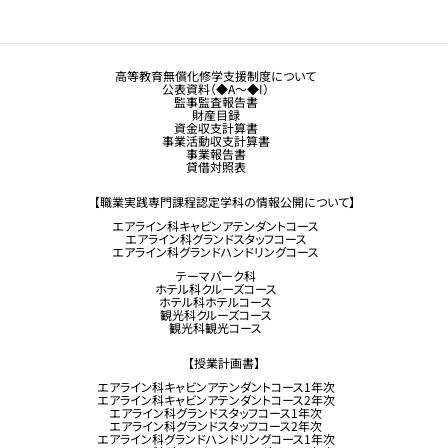
トラジャル同窓会
観光業界 進学ガイドブック
卒業生の方へ
高等教育無償化修学支援制度について
公表資料（◆A～◆I）
企業採用担当の方へ
監事監査報告書
財産目録
留学生コース希望の方へ
資金収支計算書
事業活動収支計算書
事業報告書
貸借対照表
【職業実践専門課程認定学科の情報公開について】
エアライン科キャビンアテンダントコース
エアライン科グランドスタッフコース
エアライン科グランドハンドリングコース
テーマパーク科
ホテル科クルーズコース
ホテル科ホテルコース
観光科クルーズコース
観光科観光コース
【授業計画書】
エアライン科キャビンアテンダントコース1年次
エアライン科キャビンアテンダントコース2年次
エアライン科グランドスタッフコース1年次
エアライン科グランドスタッフコース2年次
エアライン科グランドハンドリングコース1年次