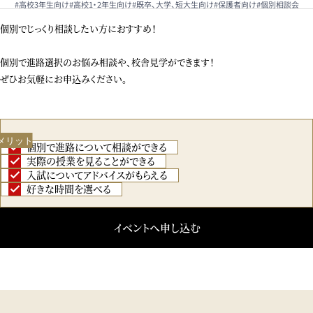
#高校3年生向け
#高校1・2年生向け
#既卒、大学、短大生向け
#保護者向け
#個別相談会
個別でじっくり相談したい方におすすめ！
個別で進路選択のお悩み相談や、校舎見学ができます！
ぜひお気軽にお申込みください。
メリット
個別で進路について相談ができる
実際の授業を見ることができる
入試についてアドバイスがもらえる
好きな時間を選べる
イベントへ申し込む