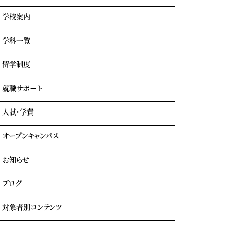
学校案内
学科一覧
学園情報・教育理念
キャンパスライフ
留学制度
エアライン科
リアルな実習室
鉄道科
業界出身の自慢の講師陣
就職サポート
GOTEMBA ENGLISH CAMP
ホテル科
卒業生の声
海外留学
テーマパーク科
入試・学費
就職内定実績一覧
クルーズ科
海外就職＆海外インターンシップ
オープンキャンパス
学費について
学費サポート
お知らせ
イベント参加時のサポート
自立進学サポート
各種奨学金・教育ローン・給付金
ブログ
住まいのサポート(学生マンション・学生寮)
よくある質問
対象者別コンテンツ
外国人留学生の方へ