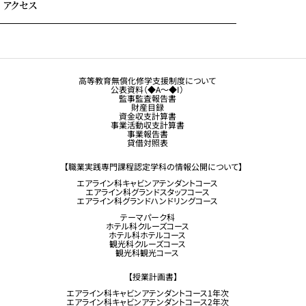
アクセス
大学生・社会人の方へ
保護者の方へ
トラジャル同窓会
観光業界 進学ガイドブック
卒業生の方へ
高等教育無償化修学支援制度について
公表資料（◆A～◆I）
企業採用担当の方へ
監事監査報告書
財産目録
留学生コース希望の方へ
資金収支計算書
事業活動収支計算書
事業報告書
貸借対照表
【職業実践専門課程認定学科の情報公開について】
エアライン科キャビンアテンダントコース
エアライン科グランドスタッフコース
エアライン科グランドハンドリングコース
テーマパーク科
ホテル科クルーズコース
ホテル科ホテルコース
観光科クルーズコース
観光科観光コース
【授業計画書】
エアライン科キャビンアテンダントコース1年次
エアライン科キャビンアテンダントコース2年次