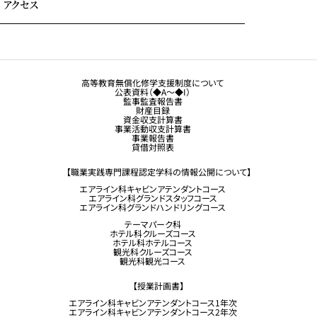
アクセス
大学生・社会人の方へ
保護者の方へ
トラジャル同窓会
観光業界 進学ガイドブック
卒業生の方へ
高等教育無償化修学支援制度について
公表資料（◆A～◆I）
企業採用担当の方へ
監事監査報告書
財産目録
留学生コース希望の方へ
資金収支計算書
事業活動収支計算書
事業報告書
貸借対照表
【職業実践専門課程認定学科の情報公開について】
エアライン科キャビンアテンダントコース
エアライン科グランドスタッフコース
エアライン科グランドハンドリングコース
テーマパーク科
ホテル科クルーズコース
ホテル科ホテルコース
観光科クルーズコース
観光科観光コース
【授業計画書】
エアライン科キャビンアテンダントコース1年次
エアライン科キャビンアテンダントコース2年次