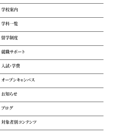
学校案内
学科一覧
学園情報・教育理念
キャンパスライフ
留学制度
エアライン科
リアルな実習室
鉄道科
業界出身の自慢の講師陣
就職サポート
GOTEMBA ENGLISH CAMP
ホテル科
卒業生の声
海外留学
テーマパーク科
入試・学費
就職内定実績一覧
クルーズ科
海外就職＆海外インターンシップ
オープンキャンパス
学費について
学費サポート
お知らせ
イベント参加時のサポート
自立進学サポート
各種奨学金・教育ローン・給付金
ブログ
住まいのサポート(学生マンション・学生寮)
よくある質問
対象者別コンテンツ
外国人留学生の方へ