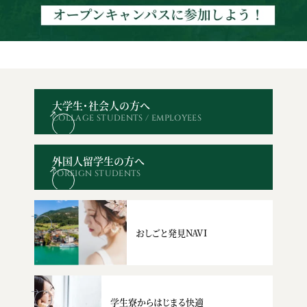
大学生・社会人の方へ
COLLAGE STUDENTS / EMPLOYEES
オープン
WEBエントリー・
資料請求
お問い合わせ
キャンパス
出願
外国人留学生の方へ
FOREIGN STUDENTS
おしごと発見NAVI
学生寮からはじまる快適