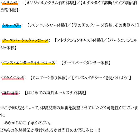
・
ホテル科
： 【オリジナルカクテル作り体験】／【ホテルタイプ診断！タイプ別宿泊
業務体験】
・
クルーズ科
： 【シャンパンタワー体験】／【夢の国のクルーズ客船、その裏側へ！】
・
テーマパークスタッフコース
： 【アトラクションキャスト体験】／【パークコンシェル
ジュ体験】
・
ダンス・エンターテイナーコース
： 【テーマパークダンサー体験】
・
ブライダル科
： 【ミニブーケ作り体験】／【ドレス&タキシードを見つけよう！】
・
海外留学
： 【はじめての海外ホームステイ体験】
※ご予約状況によって、体験授業の順番を調整させていただく可能性がございま
す。
あらかじめご了承ください。
どちらの体験授業が受けられるかは当日のお楽しみに…!!