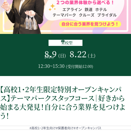
来校型
8.9
8.22
(日)
(土)
2026
/
12:30~15:30
(受付開始12:00)
【高校1･2年生限定特別オープンキャンパ
ス】テーマパークスタッフコース｜好きから
始まる大発見！自分に合う業界を見つけよ
う！
#高校1・2年生向け
#保護者向け
#オープンキャンパス