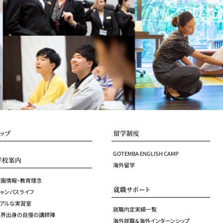
トップ
留学制度
GOTEMBA ENGLISH CAMP
学校案内
海外留学
学園情報・教育理念
就職サポート
ャンパスライフ
リアルな実習室
就職内定実績一覧
業界出身の自慢の講師陣
海外就職＆海外インターンシップ