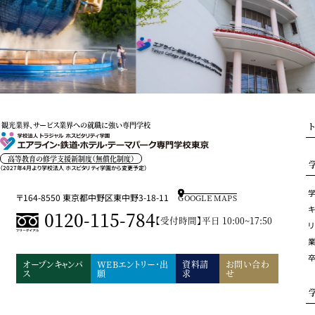
観光業界、サービス業界への就職に強い専門学校
高等教育の修学支援新制度（無償化制度）
（2027年4月より学校法人 ホスピタリティ学園から変更予定）
〒164-8550 東京都中野区東中野3-18-11
GOOGLE MAPS
キ
0120-115-784
【受付時間】平日 10:00~17:50
オープンキャンパ
WEBエントリー・出
資料請
お問い合わ
ス
願
求
せ