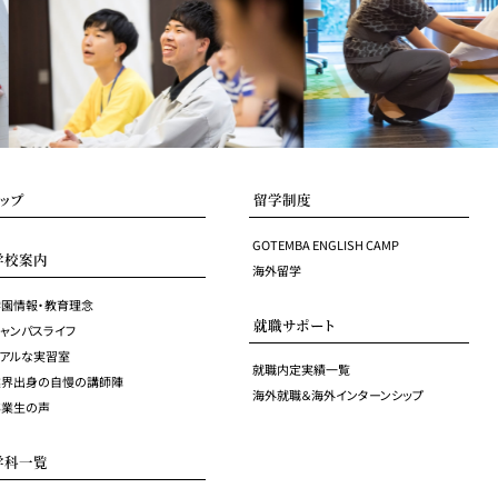
トップ
留学制度
GOTEMBA ENGLISH CAMP
学校案内
海外留学
学園情報・教育理念
就職サポート
ャンパスライフ
リアルな実習室
就職内定実績一覧
業界出身の自慢の講師陣
海外就職＆海外インターンシップ
卒業生の声
学科一覧