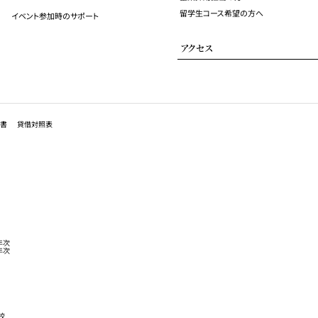
留学生コース希望の方へ
イベント参加時のサポート
アクセス
書
貸借対照表
年次
年次
校