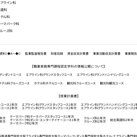
エアライン科
鉄道科
ホテル科
テーマパーク科
クルーズ科
資料（◆A～◆I）
監事監査報告書
財産目録
資金収支計算書
事業活動収支計算書
事業報告
【職業実践専門課程認定学科の情報公開について】
テンダントコース
エアライン科グランドスタッフコース
エアライン科グランドハンドリングコース
ホテル科クルーズコース
ホテル科ホテルコース
観光科クルーズコース
観光科観光コース
【授業計画書】
トコース1年次
エアライン科グランドスタッフコース1年次
エアライン科グランドハンドリングコース1
トコース2年次
エアライン科グランドスタッフコース2年次
エアライン科グランドハンドリングコース2
テーマパーク科テーマパークスタッフコース1年次
年次
クルーズ科1年次
テーマパーク科ダンス・エンターテイナーコース1年次
総合英語科2年次
年次
クルーズ科2年次
テーマパーク科2年次
阪鉄道専門学校
大阪ブライダル専門学校
大阪テーマパーク・ダンス専門学校
大阪ホテル・エアライン専門学