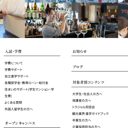
入試・学費
お知らせ
学費について
ブログ
学費サポート
自立進学サポート
対象者別コンテンツ
各種奨学金・教育ローン・給付金
住まいのサポート(学生マンション・学
大学生・社会人の方へ
生寮)
保護者の方へ
よくある質問
トラジャル同窓会
外国人留学生の方へ
観光業界 進学ガイドブック
卒業生の方へ
オープンキャンパス
企業採用担当の方へ