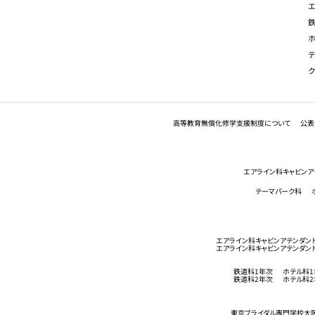
高等教育無償化修学支援制度について
公表
エアライン科キャビンア
テーマパーク科
エアライン科キャビンアテンダン
エアライン科キャビンアテンダン
鉄道科1年次
ホテル科1
鉄道科2年次
ホテル科2
東京ブライダル専門学校
大