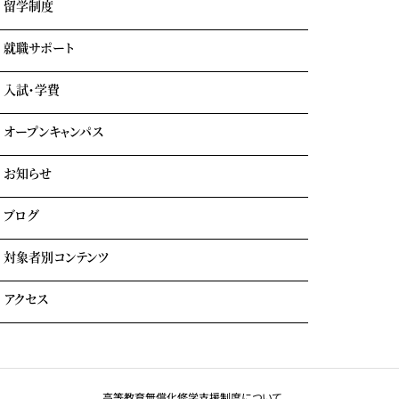
留学制度
エアライン科
リアルな実習室
鉄道科
業界出身の自慢の講師陣
就職サポート
GOTEMBA ENGLISH CAMP
ホテル科
卒業生の声
海外留学
テーマパーク科
入試・学費
就職内定実績一覧
クルーズ科
海外就職＆海外インターンシップ
オープンキャンパス
学費について
学費サポート
お知らせ
イベント参加時のサポート
自立進学サポート
各種奨学金・教育ローン・給付金
ブログ
住まいのサポート(学生マンション・学生寮)
よくある質問
対象者別コンテンツ
外国人留学生の方へ
アクセス
大学生・社会人の方へ
保護者の方へ
トラジャル同窓会
観光業界 進学ガイドブック
卒業生の方へ
高等教育無償化修学支援制度について