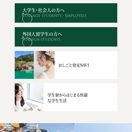
大学生・社会人の方へ
COLLAGE STUDENTS / EMPLOYEES
オープン
WEBエントリー・
資料請求
お問い合わせ
キャンパス
出願
外国人留学生の方へ
FOREIGN STUDENTS
おしごと発見NAVI
学生寮からはじまる快適
な学生生活