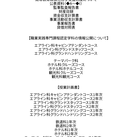
公表資料（◆A～◆I）
企業採用担当の方へ
監事監査報告書
財産目録
留学生コース希望の方へ
資金収支計算書
事業活動収支計算書
事業報告書
貸借対照表
【職業実践専門課程認定学科の情報公開について】
エアライン科キャビンアテンダントコース
エアライン科グランドスタッフコース
エアライン科グランドハンドリングコース
テーマパーク科
ホテル科クルーズコース
ホテル科ホテルコース
観光科クルーズコース
観光科観光コース
【授業計画書】
エアライン科キャビンアテンダントコース1年次
エアライン科キャビンアテンダントコース2年次
エアライン科グランドスタッフコース1年次
エアライン科グランドスタッフコース2年次
エアライン科グランドハンドリングコース1年次
エアライン科グランドハンドリングコース2年次
鉄道科1年次
鉄道科2年次
ホテル科1年次
ホテル科2年次