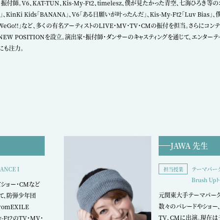
振付師。V6、KAT-TUN、Kis-My-Ft2、timelesz、僕が見たかった青空、七海ひろ
」、KinKi Kids「BANANA」、V6「ある日願いが叶ったんだ」、Kis-My-Ft2「Luv 
eWeGo!!」など、多くの有名アーティストのLIVE・MV・TV・CMの振付を担当。さらにコ
NEW POSITIONを設立。演出家・振付師・ダンサーのキャスティングを通じて、エンタ
にも注力。
JAWA 先生
テーマパークD
NCE I
担当授業
Brush U
ショー・CMなど
元関東大手テーマパーク
て、防弾少年団
数々のパレードやショー、
romEXILE
TV、CMに出演。現在
-Ft2のTV・MV・