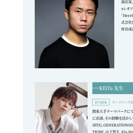
演出家、
ャレオツ
「Her
式会社
材育成
KEiTa 先生
テーマパークDA
担当授業
関東大手テーマパークにて
に出演。その経験を活かし
(BTS)、GENERATIONSf
TRIBE、山下智久、Kis-My