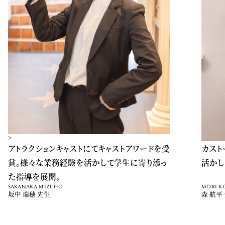
>
>
アトラクションキャストにてキャストアワードを受
カスト
賞。様々な業務経験を活かして学生に寄り添っ
活かし
た指導を展開。
SAKANAKA MIZUHO
MORI K
坂中 瑞穂 先生
森 航平