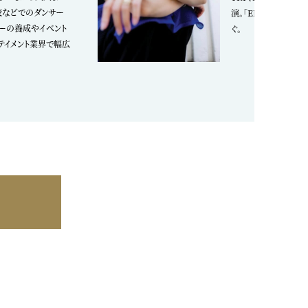
校などでのダンサー
演。「ER’S」代表と
ターの養成やイベント
ぐ。
テイメント業界で幅広