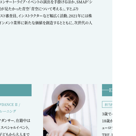
き等のコンサート・ライブ・イベントの演出を手掛けるほか、SMAP「シ
Bias」、僕が見たかった青空「青空について考える」、すとぷり
ンテスト審査員、インストラクターなど幅広く活動。2021年には株
ーテインメント業界に新たな価値を創造するとともに、次世代の人
ERIKA 先生
ANCE Ⅱ /
バレエ基礎
担当授業
pトレーニング
3歳でバレエを始め、
ダンサー。在籍中は
18歳からストリートダ
スペシャルイベント、
ューロランドのダンサー
は子どもから大人まで
TRF、Kinki Kid