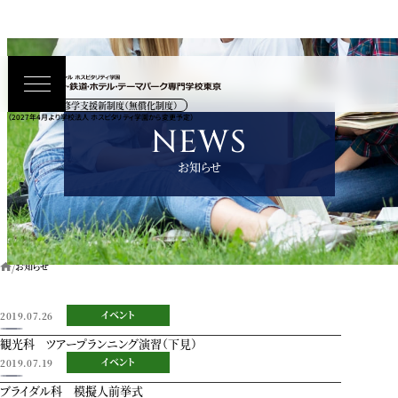
高等教育の修学支援新制度（無償化制度）
（2027年4月より学校法人 ホスピタリティ学園から変更予定）
NEWS
お知らせ
お知らせ
イベント
2019.07.26
観光科 ツアープランニング演習（下見）
イベント
2019.07.19
ブライダル科 模擬人前挙式