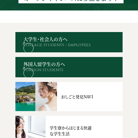
大学生・社会人の方へ
COLLAGE STUDENTS / EMPLOYEES
オープン
WEBエントリー・
資料請求
お問い合わせ
キャンパス
出願
外国人留学生の方へ
FOREIGN STUDENTS
おしごと発見NAVI
学生寮からはじまる快適
な学生生活