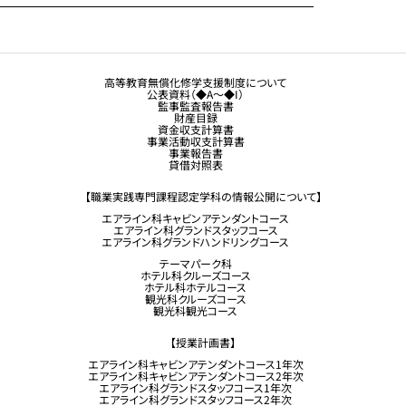
保護者の方へ
トラジャル同窓会
観光業界 進学ガイドブック
卒業生の方へ
高等教育無償化修学支援制度について
公表資料（◆A～◆I）
企業採用担当の方へ
監事監査報告書
財産目録
留学生コース希望の方へ
資金収支計算書
事業活動収支計算書
事業報告書
貸借対照表
【職業実践専門課程認定学科の情報公開について】
エアライン科キャビンアテンダントコース
エアライン科グランドスタッフコース
エアライン科グランドハンドリングコース
テーマパーク科
ホテル科クルーズコース
ホテル科ホテルコース
観光科クルーズコース
観光科観光コース
【授業計画書】
エアライン科キャビンアテンダントコース1年次
エアライン科キャビンアテンダントコース2年次
エアライン科グランドスタッフコース1年次
エアライン科グランドスタッフコース2年次