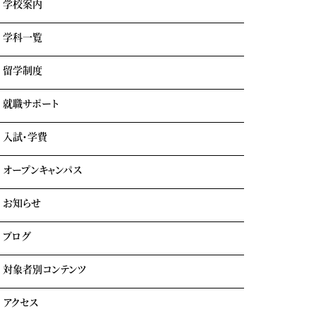
学校案内
学科一覧
学園情報・教育理念
キャンパスライフ
留学制度
エアライン科
リアルな実習室
鉄道科
業界出身の自慢の講師陣
就職サポート
GOTEMBA ENGLISH CAMP
ホテル科
卒業生の声
海外留学
テーマパーク科
入試・学費
就職内定実績一覧
クルーズ科
海外就職＆海外インターンシップ
オープンキャンパス
学費について
学費サポート
お知らせ
イベント参加時のサポート
自立進学サポート
各種奨学金・教育ローン・給付金
ブログ
住まいのサポート(学生マンション・学生寮)
よくある質問
対象者別コンテンツ
外国人留学生の方へ
アクセス
大学生・社会人の方へ