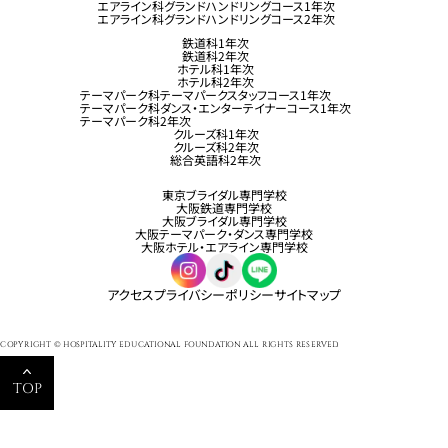
エアライン科グランドハンドリングコース1年次
エアライン科グランドハンドリングコース2年次
鉄道科1年次
鉄道科2年次
ホテル科1年次
ホテル科2年次
テーマパーク科テーマパークスタッフコース1年次
テーマパーク科ダンス・エンターテイナーコース1年次
テーマパーク科2年次
クルーズ科1年次
クルーズ科2年次
総合英語科2年次
東京ブライダル専門学校
大阪鉄道専門学校
大阪ブライダル専門学校
大阪テーマパーク・ダンス専門学校
大阪ホテル・エアライン専門学校
アクセス
プライバシーポリシー
サイトマップ
COPYRIGHT © HOSPITALITY EDUCATIONAL FOUNDATION ALL RIGHTS RESERVED.
TOP