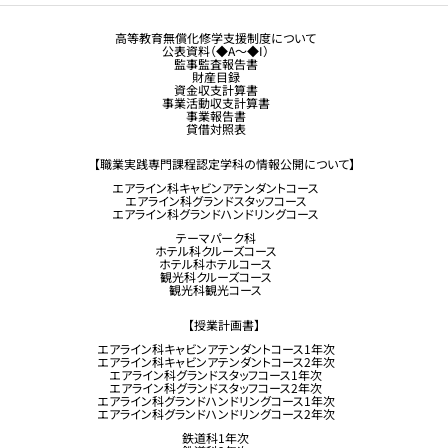
観光業界 進学ガイドブック
卒業生の方へ
高等教育無償化修学支援制度について
公表資料（◆A～◆I）
企業採用担当の方へ
監事監査報告書
財産目録
留学生コース希望の方へ
資金収支計算書
事業活動収支計算書
事業報告書
貸借対照表
【職業実践専門課程認定学科の情報公開について】
エアライン科キャビンアテンダントコース
エアライン科グランドスタッフコース
エアライン科グランドハンドリングコース
テーマパーク科
ホテル科クルーズコース
ホテル科ホテルコース
観光科クルーズコース
観光科観光コース
【授業計画書】
エアライン科キャビンアテンダントコース1年次
エアライン科キャビンアテンダントコース2年次
エアライン科グランドスタッフコース1年次
エアライン科グランドスタッフコース2年次
エアライン科グランドハンドリングコース1年次
エアライン科グランドハンドリングコース2年次
鉄道科1年次