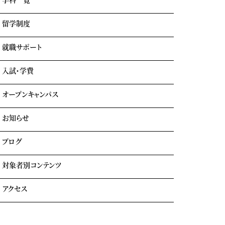
学園情報・教育理念
キャンパスライフ
留学制度
エアライン科
リアルな実習室
鉄道科
業界出身の自慢の講師陣
就職サポート
GOTEMBA ENGLISH CAMP
ホテル科
卒業生の声
海外留学
テーマパーク科
入試・学費
就職内定実績一覧
クルーズ科
海外就職＆海外インターンシップ
オープンキャンパス
学費について
学費サポート
お知らせ
イベント参加時のサポート
自立進学サポート
各種奨学金・教育ローン・給付金
ブログ
住まいのサポート(学生マンション・学生寮)
よくある質問
対象者別コンテンツ
外国人留学生の方へ
アクセス
大学生・社会人の方へ
保護者の方へ
トラジャル同窓会