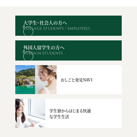
大学生・社会人の方へ
COLLAGE STUDENTS / EMPLOYEES
オープン
WEBエントリー・
資料請求
お問い合わせ
キャンパス
出願
外国人留学生の方へ
FOREIGN STUDENTS
おしごと発見NAVI
学生寮からはじまる快適
な学生生活