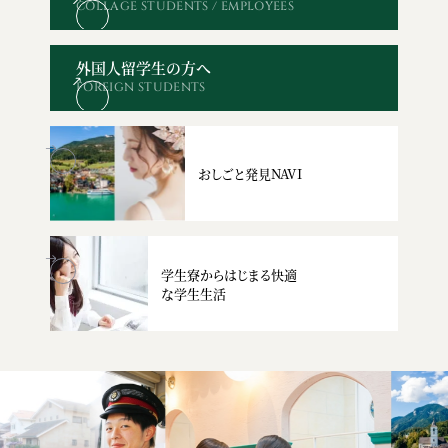
COLLAGE STUDENTS / EMPLOYEES
オープン
WEBエントリー・
資料請求
お問い合わせ
キャンパス
出願
外国人留学生の方へ
FOREIGN STUDENTS
おしごと発見NAVI
学生寮からはじまる快適
な学生生活