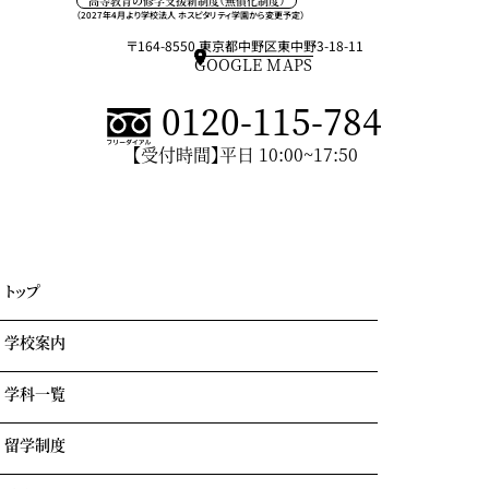
高等教育の修学支援新制度（無償化制度）
（2027年4月より学校法人 ホスピタリティ学園から変更予定）
〒164-8550 東京都中野区東中野3-18-11
GOOGLE MAPS
0120-115-784
【受付時間】平日 10:00~17:50
トップ
学校案内
学科一覧
学園情報・教育理念
キャンパスライフ
留学制度
エアライン科
リアルな実習室
鉄道科
業界出身の自慢の講師陣