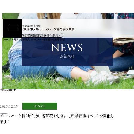
高等教育の修学支援新制度（無償化制度）
（2027年4月より学校法人 ホスピタリティ学園から変更予定）
NEWS
お知らせ
お知らせ
イベント
2025.12.15
テーマパーク科2年生が、浅草花やしきにて産学連携イベントを開催し
ます！