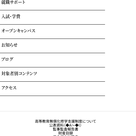
就職サポート
GOTEMBA ENGLISH CAMP
ホテル科
卒業生の声
海外留学
テーマパーク科
入試・学費
就職内定実績一覧
クルーズ科
海外就職＆海外インターンシップ
オープンキャンパス
学費について
学費サポート
お知らせ
イベント参加時のサポート
自立進学サポート
各種奨学金・教育ローン・給付金
ブログ
住まいのサポート(学生マンション・学生寮)
よくある質問
対象者別コンテンツ
外国人留学生の方へ
アクセス
大学生・社会人の方へ
保護者の方へ
トラジャル同窓会
観光業界 進学ガイドブック
卒業生の方へ
高等教育無償化修学支援制度について
公表資料（◆A～◆I）
企業採用担当の方へ
監事監査報告書
財産目録
留学生コース希望の方へ