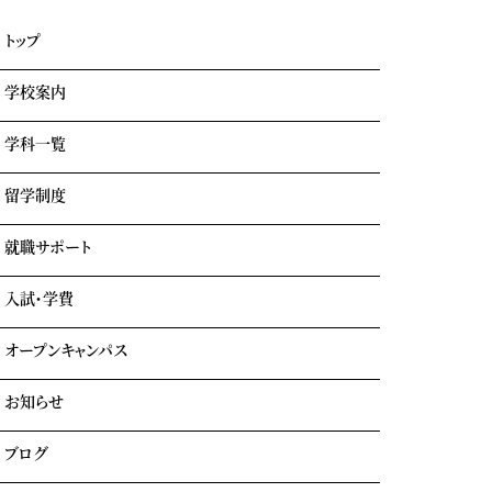
トップ
学校案内
学科一覧
学園情報・教育理念
キャンパスライフ
留学制度
エアライン科
リアルな実習室
鉄道科
業界出身の自慢の講師陣
就職サポート
GOTEMBA ENGLISH CAMP
ホテル科
卒業生の声
海外留学
テーマパーク科
入試・学費
就職内定実績一覧
クルーズ科
海外就職＆海外インターンシップ
オープンキャンパス
学費について
学費サポート
お知らせ
イベント参加時のサポート
自立進学サポート
各種奨学金・教育ローン・給付金
ブログ
住まいのサポート(学生マンション・学生寮)