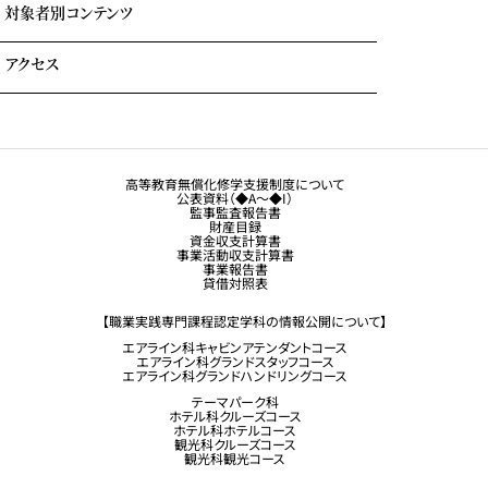
よくある質問
対象者別コンテンツ
外国人留学生の方へ
アクセス
大学生・社会人の方へ
保護者の方へ
トラジャル同窓会
観光業界 進学ガイドブック
卒業生の方へ
高等教育無償化修学支援制度について
公表資料（◆A～◆I）
企業採用担当の方へ
監事監査報告書
財産目録
留学生コース希望の方へ
資金収支計算書
事業活動収支計算書
事業報告書
貸借対照表
【職業実践専門課程認定学科の情報公開について】
エアライン科キャビンアテンダントコース
エアライン科グランドスタッフコース
エアライン科グランドハンドリングコース
テーマパーク科
ホテル科クルーズコース
ホテル科ホテルコース
観光科クルーズコース
観光科観光コース