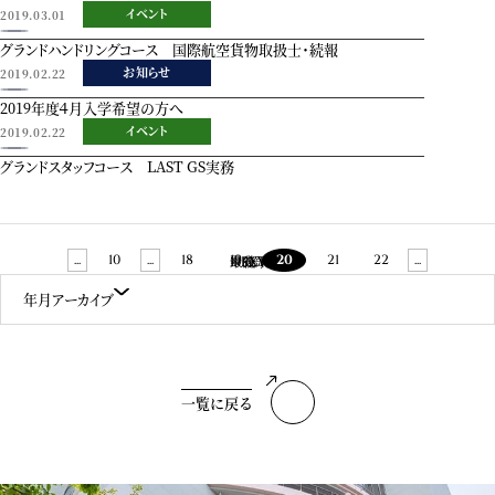
イベント
2019.03.01
グランドハンドリングコース 国際航空貨物取扱士・続報
お知らせ
2019.02.22
2019年度４月入学希望の方へ
イベント
2019.02.22
グランドスタッフコース LAST GS実務
...
10
...
18
19
20
21
22
...
NEXT
最後 »
« 先頭
PREV
年月アーカイブ
一覧に戻る