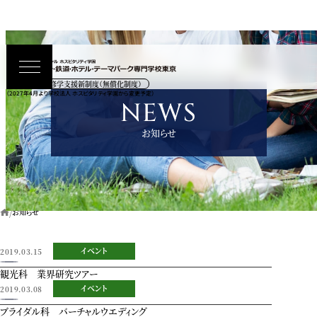
高等教育の修学支援新制度（無償化制度）
（2027年4月より学校法人 ホスピタリティ学園から変更予定）
NEWS
お知らせ
お知らせ
イベント
2019.03.15
観光科 業界研究ツアー
イベント
2019.03.08
ブライダル科 バーチャルウエディング