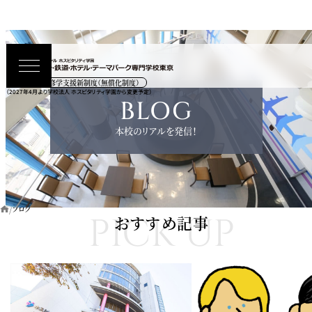
高等教育の修学支援新制度（無償化制度）
（2027年4月より学校法人 ホスピタリティ学園から変更予定）
BLOG
本校のリアルを発信！
ブログ
PICK UP
おすすめ記事