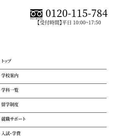
0120-115-784
【受付時間】平日 10:00~17:50
トップ
学校案内
学科一覧
学園情報・教育理念
キャンパスライフ
留学制度
エアライン科
リアルな実習室
鉄道科
業界出身の自慢の講師陣
就職サポート
GOTEMBA ENGLISH CAMP
ホテル科
卒業生の声
海外留学
テーマパーク科
入試・学費
就職内定実績一覧
クルーズ科