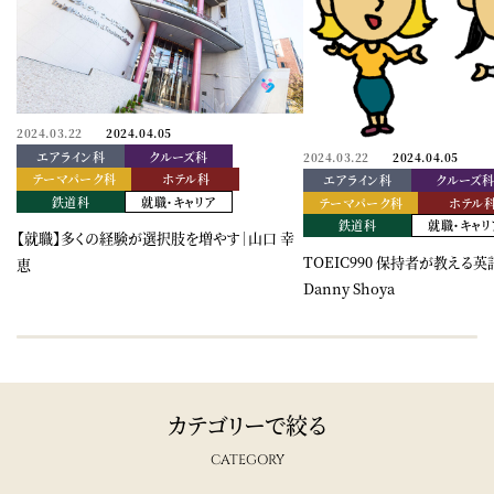
2024.03.22
2024.04.05
エアライン科
クルーズ科
2024.03.22
2024.04.05
テーマパーク科
ホテル科
エアライン科
クルーズ
鉄道科
就職・キャリア
テーマパーク科
ホテル
鉄道科
就職・キャリ
【就職】多くの経験が選択肢を増やす｜山口 幸
TOEIC990 保持者が教える
恵
Danny Shoya
カテゴリーで絞る
CATEGORY