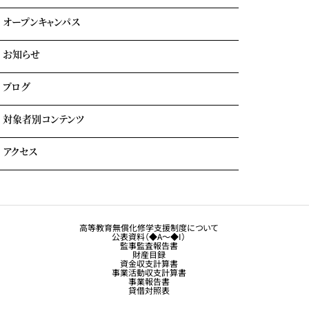
海外就職＆海外インターンシップ
オープンキャンパス
学費について
学費サポート
お知らせ
イベント参加時のサポート
自立進学サポート
各種奨学金・教育ローン・給付金
ブログ
住まいのサポート(学生マンション・学生寮)
よくある質問
対象者別コンテンツ
外国人留学生の方へ
アクセス
大学生・社会人の方へ
保護者の方へ
トラジャル同窓会
観光業界 進学ガイドブック
卒業生の方へ
高等教育無償化修学支援制度について
公表資料（◆A～◆I）
企業採用担当の方へ
監事監査報告書
財産目録
留学生コース希望の方へ
資金収支計算書
事業活動収支計算書
事業報告書
貸借対照表