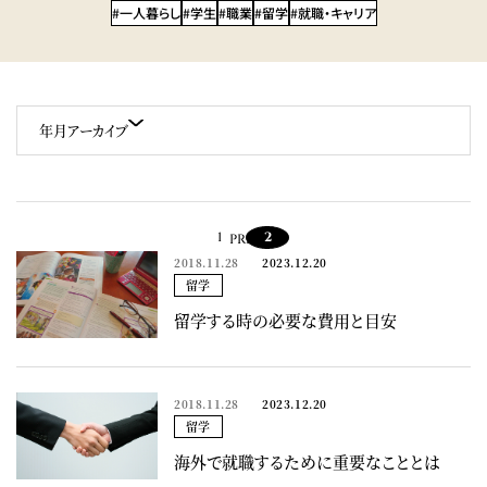
#一人暮らし
#学生
#職業
#留学
#就職・キャリア
年月アーカイブ
1
2
PREV
2018.11.28
2023.12.20
留学
留学する時の必要な費用と目安
2018.11.28
2023.12.20
留学
海外で就職するために重要なこととは