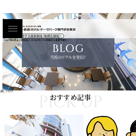
高等教育の修学支援新制度（無償化制度）
（2027年4月より学校法人 ホスピタリティ学園から変更予定）
BLOG
当校のリアルを発信！
ブログ
PICK UP
おすすめ記事