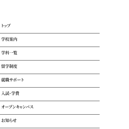
トップ
学校案内
学科一覧
学園情報・教育理念
キャンパスライフ
留学制度
エアライン科
リアルな実習室
鉄道科
業界出身の自慢の講師陣
就職サポート
GOTEMBA ENGLISH CAMP
ホテル科
卒業生の声
海外留学
テーマパーク科
入試・学費
就職内定実績一覧
クルーズ科
海外就職＆海外インターンシップ
オープンキャンパス
学費について
学費サポート
お知らせ
イベント参加時のサポート
自立進学サポート