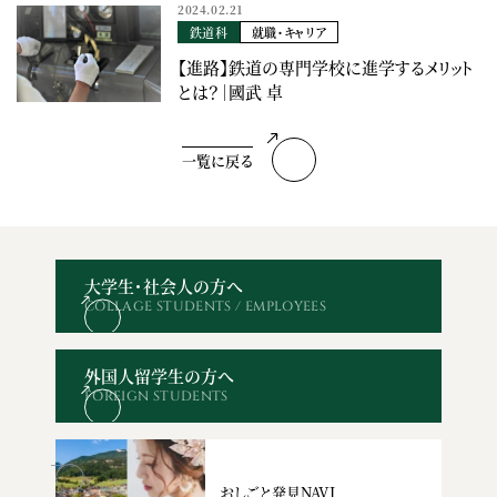
2024.02.21
鉄道科
就職・キャリア
【進路】鉄道の専門学校に進学するメリット
とは？｜國武 卓
一覧に戻る
大学生・社会人の方へ
COLLAGE STUDENTS / EMPLOYEES
オープン
WEBエントリー・
資料請求
お問い合わせ
キャンパス
出願
外国人留学生の方へ
FOREIGN STUDENTS
おしごと発見NAVI