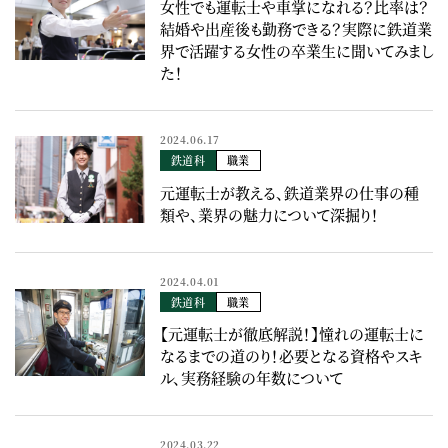
女性でも運転士や車掌になれる？比率は？
結婚や出産後も勤務できる？実際に鉄道業
界で活躍する女性の卒業生に聞いてみまし
た！
2024.06.17
鉄道科
職業
元運転士が教える、鉄道業界の仕事の種
類や、業界の魅力について深掘り！
2024.04.01
鉄道科
職業
【元運転士が徹底解説！】憧れの運転士に
なるまでの道のり！必要となる資格やスキ
ル、実務経験の年数について
2024.03.22