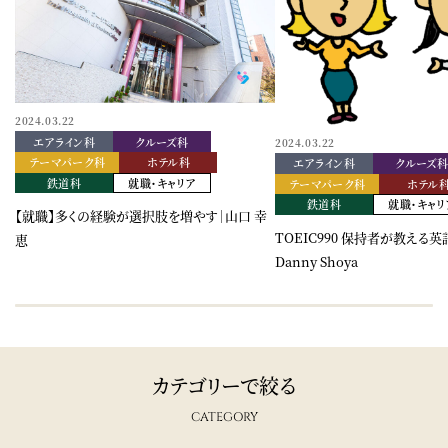
2024.03.22
エアライン科
クルーズ科
2024.03.22
テーマパーク科
ホテル科
エアライン科
クルーズ
鉄道科
就職・キャリア
テーマパーク科
ホテル
鉄道科
就職・キャリ
【就職】多くの経験が選択肢を増やす｜山口 幸
TOEIC990 保持者が教える
恵
Danny Shoya
カテゴリーで絞る
CATEGORY