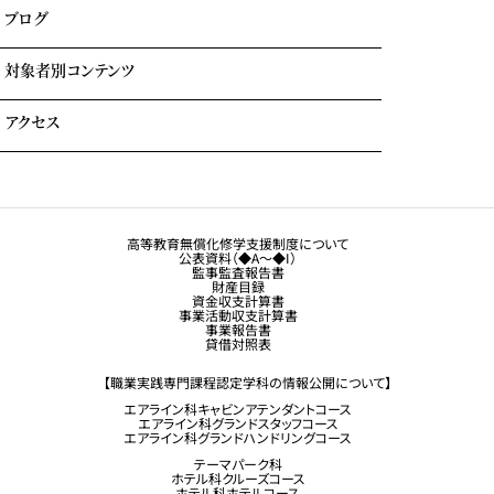
各種奨学金・教育ローン・給付金
ブログ
住まいのサポート(学生マンション・学生寮)
よくある質問
対象者別コンテンツ
外国人留学生の方へ
アクセス
大学生・社会人の方へ
保護者の方へ
トラジャル同窓会
観光業界 進学ガイドブック
卒業生の方へ
高等教育無償化修学支援制度について
公表資料（◆A～◆I）
企業採用担当の方へ
監事監査報告書
財産目録
留学生コース希望の方へ
資金収支計算書
事業活動収支計算書
事業報告書
貸借対照表
【職業実践専門課程認定学科の情報公開について】
エアライン科キャビンアテンダントコース
エアライン科グランドスタッフコース
エアライン科グランドハンドリングコース
テーマパーク科
ホテル科クルーズコース
ホテル科ホテルコース