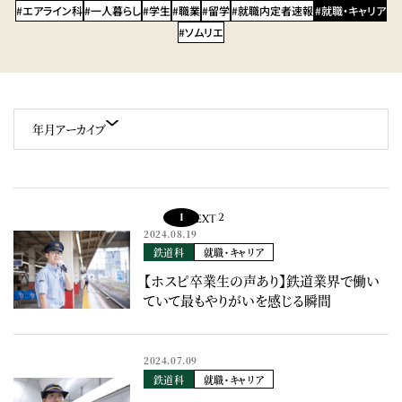
#エアライン科
#一人暮らし
#学生
#職業
#留学
#就職内定者速報
#就職・キャリア
#ソムリエ
年月アーカイブ
1
2
NEXT
2024.08.19
鉄道科
就職・キャリア
【ホスピ卒業生の声あり】鉄道業界で働い
ていて最もやりがいを感じる瞬間
2024.07.09
鉄道科
就職・キャリア