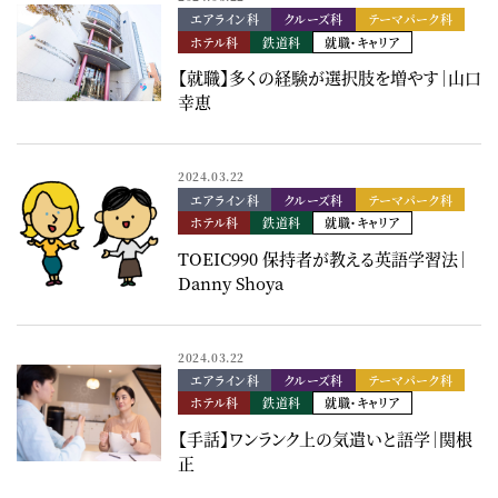
エアライン科
クルーズ科
テーマパーク科
ホテル科
鉄道科
就職・キャリア
【就職】多くの経験が選択肢を増やす｜山口
幸恵
2024.03.22
エアライン科
クルーズ科
テーマパーク科
ホテル科
鉄道科
就職・キャリア
TOEIC990 保持者が教える英語学習法｜
Danny Shoya
2024.03.22
エアライン科
クルーズ科
テーマパーク科
ホテル科
鉄道科
就職・キャリア
【手話】ワンランク上の気遣いと語学｜関根
正