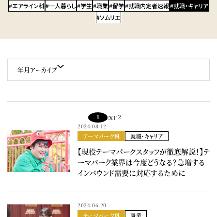
#エアライン科
#一人暮らし
#学生
#職業
#留学
#就職内定者速報
#就職・キャリア
#ソムリエ
年月アーカイブ
1
2
NEXT
2024.08.12
テーマパーク科
就職・キャリア
【現役テーマパークスタッフが徹底解説！】テ
ーマパーク業界は今度どうなる？急増する
インバウンド需要に対応するために
2024.06.20
テーマパーク科
職業