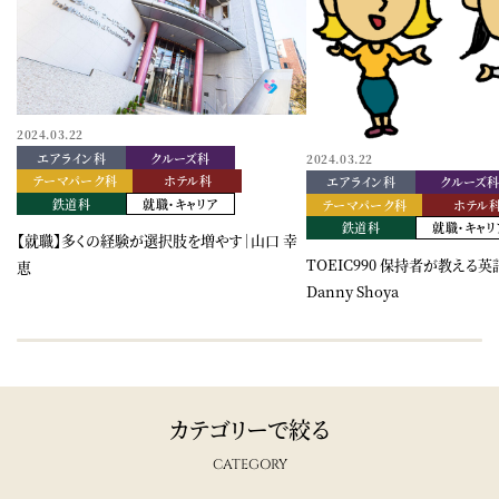
2024.03.22
エアライン科
クルーズ科
2024.03.22
テーマパーク科
ホテル科
エアライン科
クルーズ
鉄道科
就職・キャリア
テーマパーク科
ホテル
鉄道科
就職・キャリ
【就職】多くの経験が選択肢を増やす｜山口 幸
TOEIC990 保持者が教える
恵
Danny Shoya
カテゴリーで絞る
CATEGORY