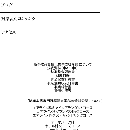
各種奨学金・教育ローン・給付金
ブログ
住まいのサポート(学生マンション・学生寮)
よくある質問
対象者別コンテンツ
外国人留学生の方へ
アクセス
大学生・社会人の方へ
保護者の方へ
トラジャル同窓会
観光業界 進学ガイドブック
卒業生の方へ
高等教育無償化修学支援制度について
公表資料（◆A～◆I）
企業採用担当の方へ
監事監査報告書
財産目録
留学生コース希望の方へ
資金収支計算書
事業活動収支計算書
事業報告書
貸借対照表
【職業実践専門課程認定学科の情報公開について】
エアライン科キャビンアテンダントコース
エアライン科グランドスタッフコース
エアライン科グランドハンドリングコース
テーマパーク科
ホテル科クルーズコース
ホテル科ホテルコース