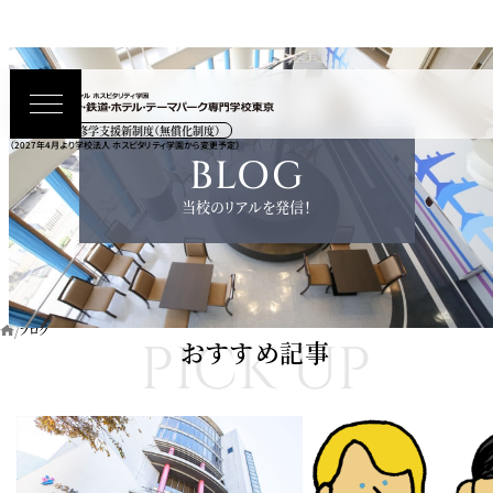
高等教育の修学支援新制度（無償化制度）
（2027年4月より学校法人 ホスピタリティ学園から変更予定）
BLOG
当校のリアルを発信！
ブログ
PICK UP
おすすめ記事