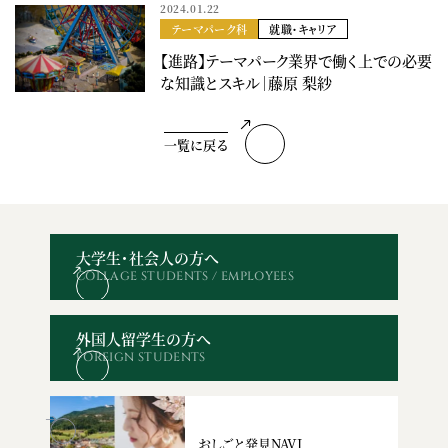
2024.01.22
テーマパーク科
就職・キャリア
【進路】テーマパーク業界で働く上での必要
な知識とスキル｜藤原 梨紗
一覧に戻る
大学生・社会人の方へ
COLLAGE STUDENTS / EMPLOYEES
オープン
WEBエントリー・
資料請求
お問い合わせ
キャンパス
出願
外国人留学生の方へ
FOREIGN STUDENTS
おしごと発見NAVI