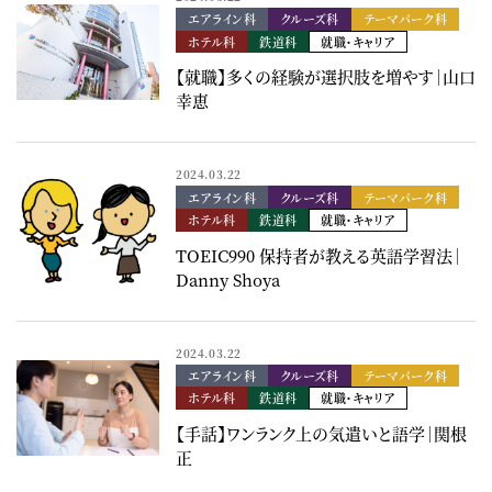
エアライン科
クルーズ科
テーマパーク科
ホテル科
鉄道科
就職・キャリア
【就職】多くの経験が選択肢を増やす｜山口
幸恵
2024.03.22
エアライン科
クルーズ科
テーマパーク科
ホテル科
鉄道科
就職・キャリア
TOEIC990 保持者が教える英語学習法｜
Danny Shoya
2024.03.22
エアライン科
クルーズ科
テーマパーク科
ホテル科
鉄道科
就職・キャリア
【手話】ワンランク上の気遣いと語学｜関根
正