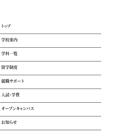
トップ
学校案内
学科一覧
学園情報・教育理念
キャンパスライフ
留学制度
エアライン科
リアルな実習室
鉄道科
業界出身の自慢の講師陣
就職サポート
GOTEMBA ENGLISH CAMP
ホテル科
卒業生の声
海外留学
テーマパーク科
入試・学費
就職内定実績一覧
クルーズ科
海外就職＆海外インターンシップ
オープンキャンパス
学費について
学費サポート
お知らせ
イベント参加時のサポート
自立進学サポート